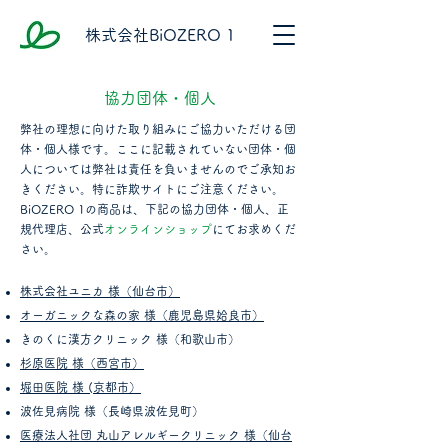
株式会社BiOZERO 1
​協力団体・個人
弊社の理想に向けた取り組みにご協力いただける団
体・個人様です。ここに記載されていない団体・個
人については弊社は責任を負いませんのでご承知お
きください。特に詐欺サイトにご注意ください。
BiOZERO 1の商品は、下記の協力団体・個人、正
規代理店、公式
オンラインショップ
にてお求めくだ
さい。
株式会社ユニカ 様（仙台市）
オーガニックな森の家 様（鹿児島県姶良市）
きのくに漢方クリニック 様（和歌山市）
杉原医院 様（西宮市）
堀田医院 様 (京都市）
波佐見病院 様（長崎県波佐見町）
医療法人社団 丸山アレルギークリニック 様（仙台