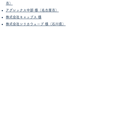
市）
アグレックス中部 様（名古屋市）
株式会社キャップス 様
株式会社シリカウェーブ 様（石川県）
株式会社バイオゼロワン
（株式会社BiOZERO 1）
滋賀県長浜市口分田町388-5
0749-59-3193
info@biozeroone.com
会社案内
企業理念
​
社長あいさつ
会社概要
沿革
​
協力団体・個人
製品一覧​
共生発酵エキス