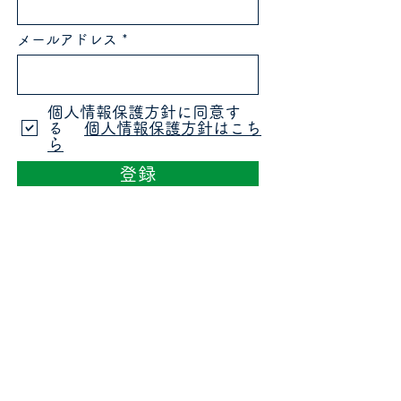
メールアドレス
個人情報保護方針に同意す
る
個人情報保護方針はこち
ら
登録
株式会社バイオゼロワン
（株式会社BiOZERO 1）
滋賀県長浜市口分田町388-5
0749-59-3193
info@biozeroone.com